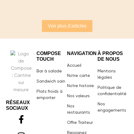
Lire plus
Voir plus d'articles
COMPOSE
NAVIGATION
À PROPOS
TOUCH
DE NOUS
Accueil
Bar à salade
Mentions
Notre carte
légales
Sandwich sain
Notre histoire
Politique de
Plats froids à
confidentialité
Nos valeurs
emporter
RÉSEAUX
Nos
Nos
SOCIAUX
engagements
F
I
L
restaurants
a
n
i
Offre Traiteur
c
s
n
Rejoignez