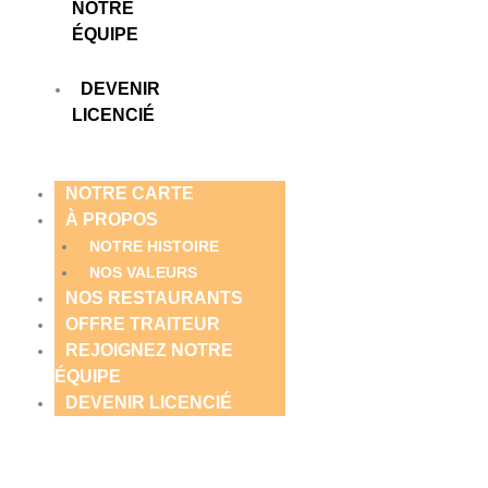
NOTRE
ÉQUIPE
DEVENIR
LICENCIÉ
NOTRE CARTE
À PROPOS
NOTRE HISTOIRE
NOS VALEURS
NOS RESTAURANTS
OFFRE TRAITEUR
Compose Commerce
REJOIGNEZ NOTRE
4 rue de L'Abbé Groult 75015 PARIS
ÉQUIPE
Lundi - Vendredi: 10:30 - 15:00, 19:00 - 21:30
DEVENIR LICENCIÉ
Samedi: 12:00 - 15:00
Dimanche: 19:00 - 21:30
09 61 66 88 16