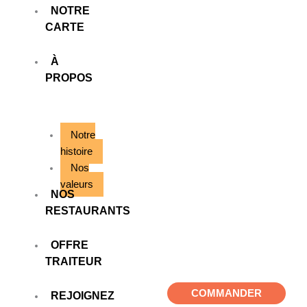
Aller
NOTRE
au
CARTE
contenu
À
PROPOS
Notre
histoire
Nos
valeurs
NOS
RESTAURANTS
OFFRE
TRAITEUR
COMMANDER
REJOIGNEZ