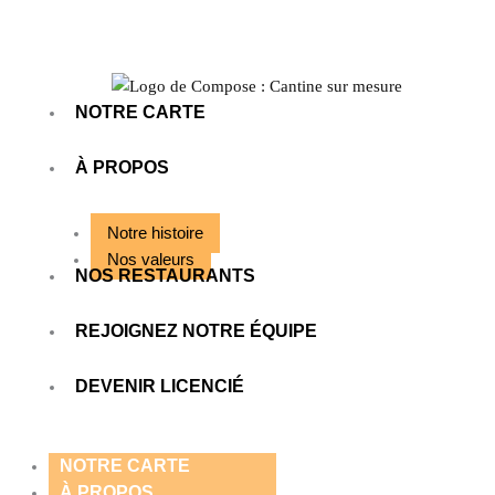
Aller
au
contenu
NOTRE CARTE
À PROPOS
Notre histoire
Nos valeurs
NOS RESTAURANTS
REJOIGNEZ NOTRE ÉQUIPE
DEVENIR LICENCIÉ
NOTRE CARTE
À PROPOS