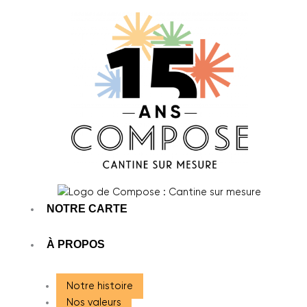
Aller
au
contenu
NOTRE CARTE
À PROPOS
Notre histoire
Nos valeurs