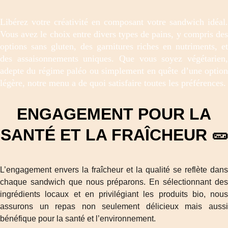
Libérez votre créativité en composant votre sandwich idéal.
Vous avez le choix entre divers types de pains, y compris des
options sans gluten, des garnitures riches en nutriments, et
des assaisonnements uniques. Que vous soyez végétarien,
adepte du régime paléo ou simplement en quête d’une option
légère, notre menu a de quoi satisfaire toutes les préférences.
ENGAGEMENT POUR LA
SANTÉ ET LA FRAÎCHEUR 🥒
L’engagement envers la fraîcheur et la qualité se reflète dans
chaque sandwich que nous préparons. En sélectionnant des
ingrédients locaux et en privilégiant les produits bio, nous
assurons un repas non seulement délicieux mais aussi
bénéfique pour la santé et l’environnement.