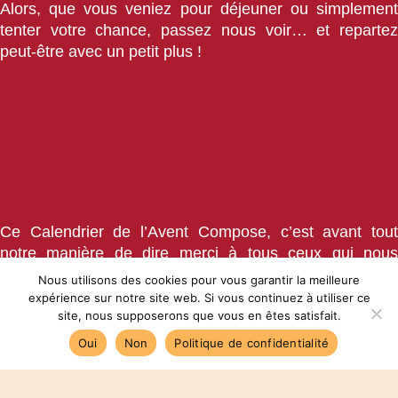
Alors, que vous veniez pour déjeuner ou simplement
tenter votre chance, passez nous voir… et repartez
peut-être avec un petit plus !
Ce Calendrier de l’Avent Compose, c’est avant tout
notre manière de dire merci à tous ceux qui nous
soutiennent chaque jour. Que ce soit par une pause
Nous utilisons des cookies pour vous garantir la meilleure
déjeuner vitaminée, une salade sur mesure ou un
expérience sur notre site web. Si vous continuez à utiliser ce
site, nous supposerons que vous en êtes satisfait.
dessert improvisé… c’est grâce à vous que l’aventure
Compose continue de grandir.
Oui
Non
Politique de confidentialité
On vous attend nombreux tout au long du mois de